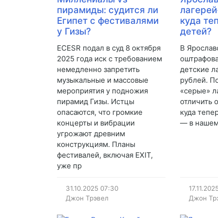
пирамиды: судится ли
лагерей
Египет с фестивалями
куда те
у Гизы?
детей?
ECESR подал в суд 8 октября
В Ярослав
2025 года иск с требованием
оштрафов
немедленно запретить
детские ла
музыкальные и массовые
рублей. П
мероприятия у подножия
«серые» ла
пирамид Гизы. Истцы
отличить 
опасаются, что громкие
куда тепе
концерты и вибрации
— в нашем
угрожают древним
конструкциям. Планы
фестивалей, включая EXIT,
уже пр
31.10.2025
07:30
17.11.202
Джон Трэвел
Джон Тр