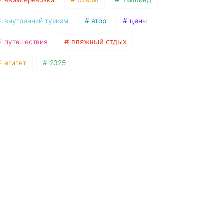
отели
таиланд
авиаперевозки
внутренний туризм
атор
цены
пляжный отдых
путешествия
египет
2025