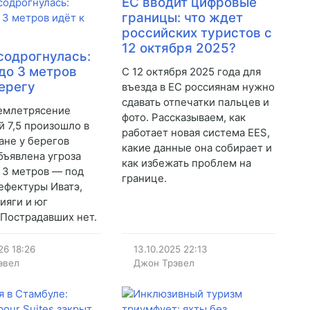
ЕС вводит цифровые
границы: что ждет
российских туристов с
12 октября 2025?
содрогнулась:
до 3 метров
С 12 октября 2025 года для
берегу
въезда в ЕС россиянам нужно
сдавать отпечатки пальцев и
емлетрясение
фото. Рассказываем, как
й 7,5 произошло в
работает новая система EES,
ане у берегов
какие данные она собирает и
бъявлена угроза
как избежать проблем на
 3 метров — под
границе.
ефектуры Иватэ,
ияги и юг
 Пострадавших нет.
26
18:26
13.10.2025
22:13
эвел
Джон Трэвел