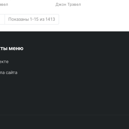
эвел
Джон Трэвел
Показаны 1-15 из 1413
кты меню
екте
ла сайта