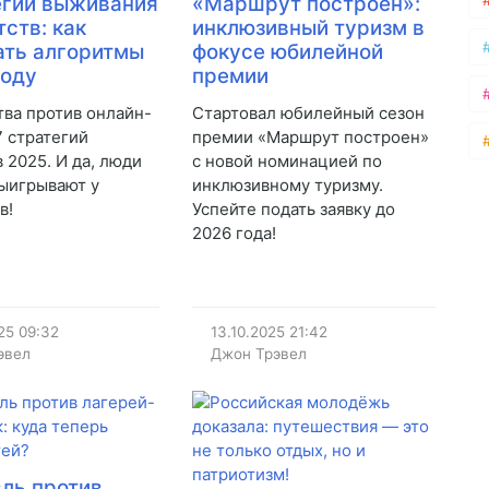
егий выживания
«Маршрут построен»:
тств: как
инклюзивный туризм в
ть алгоритмы
фокусе юбилейной
году
премии
тва против онлайн-
Стартовал юбилейный сезон
7 стратегий
премии «Маршрут построен»
 2025. И да, люди
с новой номинацией по
выигрывают у
инклюзивному туризму.
в!
Успейте подать заявку до
2026 года!
25
09:32
13.10.2025
21:42
эвел
Джон Трэвел
ль против