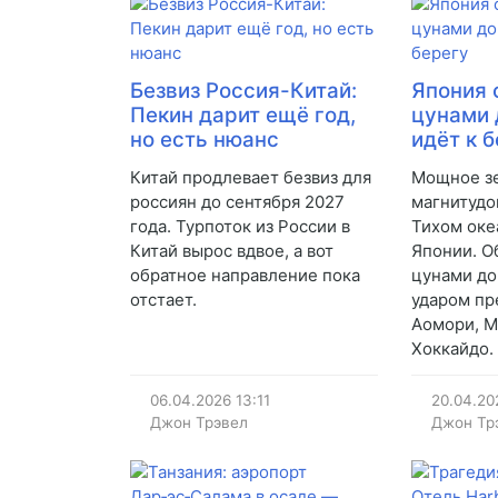
Безвиз Россия-Китай:
Япония 
Пекин дарит ещё год,
цунами 
но есть нюанс
идёт к 
Китай продлевает безвиз для
Мощное з
россиян до сентября 2027
магнитудо
года. Турпоток из России в
Тихом оке
Китай вырос вдвое, а вот
Японии. О
обратное направление пока
цунами до
отстает.
ударом пр
Аомори, М
Хоккайдо.
06.04.2026
13:11
20.04.20
Джон Трэвел
Джон Тр