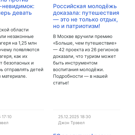
-невидимок:
Российская молодёжь
перь девать
доказала: путешествия
— это не только отдых,
но и патриотизм!
ской области
али незаконные
В Москве вручили премию
геря на 1,25 млн
«Больше, чем путешествие»
очему появляются
— 42 проекта из 26 регионов
геря, как их
доказали, что туризм может
от безопасных и
быть инструментом
рь отправлять детей
воспитания молодёжи.
 материале.
Подробности — в нашей
статье!
5
17:10
25.12.2025
18:30
эвел
Джон Трэвел