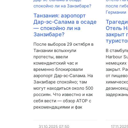
Танзания: аэропорт
Дар‑эс‑Салама в осаде
Трагеди
— спокойно ли на
Отель H
Занзибаре?
закрыт 
туристо
После выборов 29 октября в
Танзании вспыхнули
В стамбул
протесты, ввели
Harbour S
комендантский час и
немецких 
временно блокировали
закрыт. Р
аэропорт Дар‑эс‑Салама. На
от пищево
Занзибаре спокойно; там
химическо
могут находиться около 500
дезинсекц
россиян. Что известно и как
задержаны
себя вести — обзор АТОР с
рекомендациями и фак
31.10.2025
07:50
17.11.202