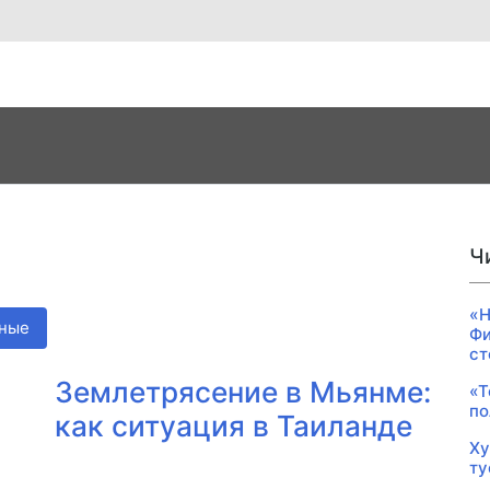
Ч
«Н
ные
Фи
ст
Землетрясение в Мьянме:
«Т
по
как ситуация в Таиланде
Ху
ту