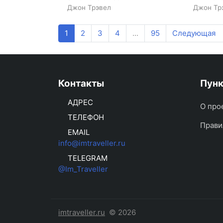
Джон Трэвел
Джон Тр
1
2
3
4
...
95
Следующая
Контакты
Пун
АДРЕС
О про
ТЕЛЕФОН
Прави
EMAIL
info@imtraveller.ru
TELEGRAM
@Im_Traveller
imtraveller.ru
© 2026