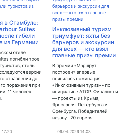
я в Стамбуле:
arbour Suites
Инклюзивный туризм
после гибели
триумфует: яхты без
в из Германии
барьеров и экскурсии
для всех — кто взял
ьском отеле
главные призы премии
uites погибли трое
туристов, отель
В премии «Маршрут
асследуются версии
построен» впервые
го отравления до
появилась номинация
го поражения при
«Инклюзивный туризм» по
ии. 11 человек
инициативе АТОР. Финалисты
.
— проекты из Крыма,
Ярославля, Петербурга и
Оренбурга. Победителей
назовут 20 апреля.
5
17:20
06.04.2026
14:03