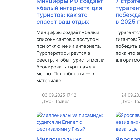
Минцифры РФ создаёт
7 страт
«белый интернет» для
тураген
туристов: как это
побежда
спасет ваш отдых
в 2025 
Минцифры создаёт «белый
Турагентс
список» сайтов с доступом
гигантов: 
при отключении интернета.
победить в
Туроператоры рвутся в
пока что 
реестр, чтобы туристы могли
алгоритмо
бронировать туры даже в
метро. Подробности — в
материале.
03.09.2025
17:12
24.09.20
Джон Трэвел
Джон Тр
Миллениалы vs
Ярослав