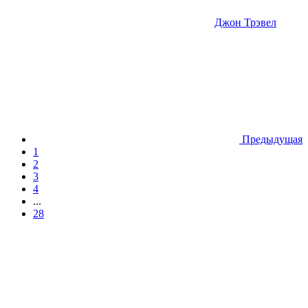
Джон Трэвел
Предыдущая
1
2
3
4
...
28