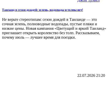
Джон Трэвел
Таиланд в сезон дождей: зелень, водопады и толпы нет!
Не верьте стереотипам: сезон дождей в Таиланде — это
сочная зелень, полноводные водопады, пустые пляжи и
низкие цены. Новая кампания «Цветущий и яркий Таиланд»
приглашает открыть королевство без толп. Рассказываем,
почему июль — лучшее время для поездки.
22.07.2026
21:20