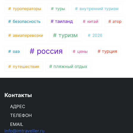
туроператоры
туры
внутренний туризм
таиланд
безопасность
китай
атор
туризм
авиаперевозки
2026
россия
турция
оаэ
цены
пляжный отдых
путешествия
Контакты
АДРЕС
ТЕЛЕФОН
EMAIL
info@imtraveller.ru