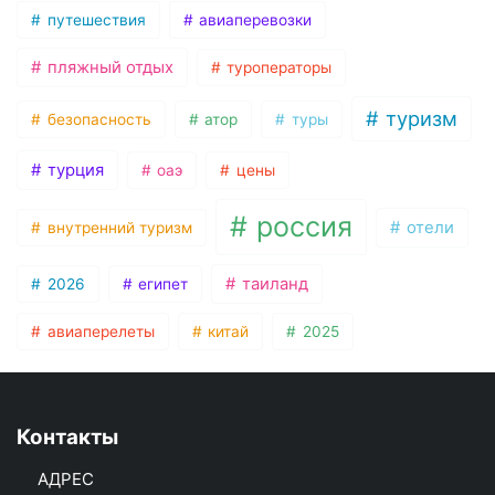
путешествия
авиаперевозки
пляжный отдых
туроператоры
туризм
безопасность
атор
туры
турция
оаэ
цены
россия
отели
внутренний туризм
таиланд
2026
египет
авиаперелеты
китай
2025
Контакты
АДРЕС