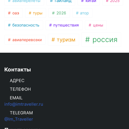
таиланд
авиаперелеты
китай
2025
оаэ
туры
2026
атор
безопасность
путешествия
цены
россия
туризм
авиаперевозки
Контакты
АДРЕС
ТЕЛЕФОН
EMAIL
info@imtraveller.ru
TELEGRAM
@Im_Traveller