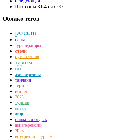
Следующая
Показаны 31-45 из 297
Облако тегов
россия
цены
туроператоры
отели
путешествия
туризм
оаэ
авиаперелеты
таиланд
туры
египет
2025
турция
китай
атор
пляжный отдых
авиаперевозки
2026
внутренний туризм