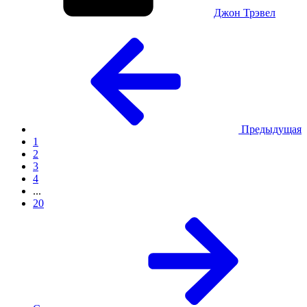
Джон Трэвел
Предыдущая
1
2
3
4
...
20