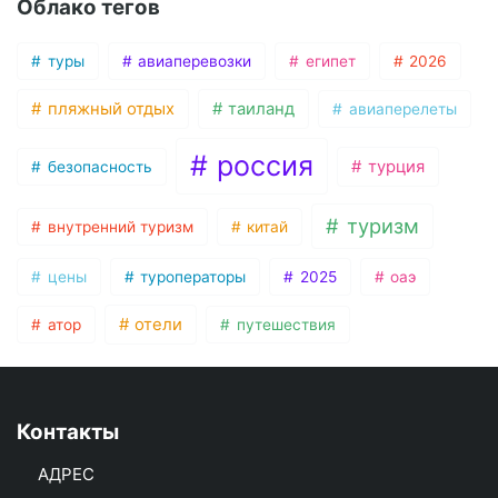
Облако тегов
туры
авиаперевозки
египет
2026
пляжный отдых
таиланд
авиаперелеты
россия
турция
безопасность
туризм
внутренний туризм
китай
цены
туроператоры
2025
оаэ
отели
атор
путешествия
Контакты
АДРЕС