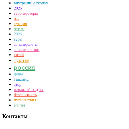
внутренний туризм
2025
туроператоры
оаэ
турция
отели
2026
туры
авиаперелеты
авиаперевозки
китай
туризм
россия
цены
таиланд
атор
пляжный отдых
безопасность
путешествия
египет
Контакты