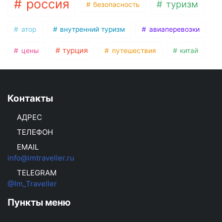
россия
туризм
безопасность
атор
внутренний туризм
авиаперевозки
турция
цены
путешествия
китай
Контакты
АДРЕС
ТЕЛЕФОН
EMAIL
info@imtraveller.ru
TELEGRAM
@Im_Traveller
Пункты меню