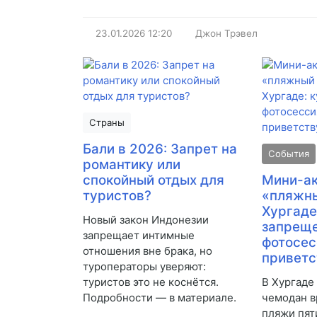
23.01.2026
12:20
Джон Трэвел
Страны
Бали в 2026: Запрет на
События
романтику или
спокойный отдых для
Мини-ак
туристов?
«пляжны
Хургаде
Новый закон Индонезии
запреще
запрещает интимные
фотосе
отношения вне брака, но
приветс
туроператоры уверяют:
туристов это не коснётся.
В Хургаде
Подробности — в материале.
чемодан в
пляжи пят