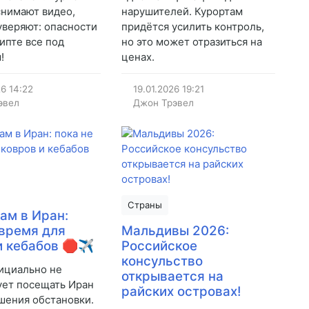
снимают видео,
нарушителей. Курортам
уверяют: опасности
придётся усилить контроль,
гипте все под
но это может отразиться на
!
ценах.
26
14:22
19.01.2026
19:21
эвел
Джон Трэвел
Страны
ам в Иран:
 время для
Мальдивы 2026:
и кебабов 🛑✈️
Российское
консульство
ициально не
открывается на
ет посещать Иран
райских островах!
дшения обстановки.