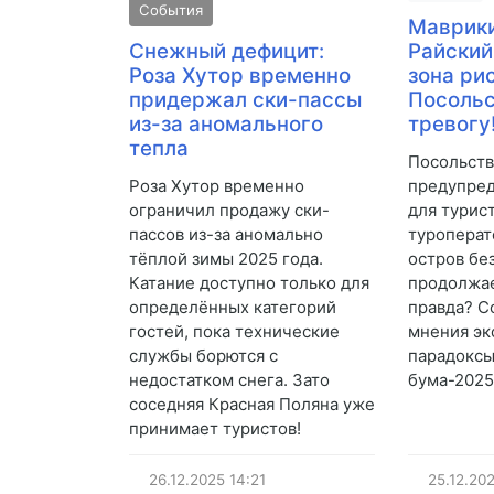
События
Маврики
Снежный дефицит:
Райский
Роза Хутор временно
зона ри
придержал ски-пассы
Посольс
из-за аномального
тревогу
тепла
Посольст
Роза Хутор временно
предупред
ограничил продажу ски-
для турис
пассов из-за аномально
туроперат
тёплой зимы 2025 года.
остров бе
Катание доступно только для
продолжае
определённых категорий
правда? С
гостей, пока технические
мнения эк
службы борются с
парадоксы
недостатком снега. Зато
бума-2025
соседняя Красная Поляна уже
принимает туристов!
26.12.2025
14:21
25.12.20