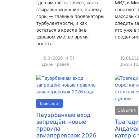
где самолёты трясёт, как в
МИД и Ми
стиральной машине, почему
советуют 
горы — главные провокаторы
массовых 
турбулентности, и как
следить за
остаться в кресле (и в
кто уже в 
здравом уме) во время
предельн
полёта.
18.01.2026
14:51
16.01.20
Джон Трэвел
Джон Тр
Транспорт
События
Пауэрбанкам вход
запрещён: новые
Трагеди
правила
Андаман
авиаперевозок 2026
катер с