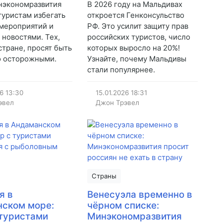
нэкономразвития
В 2026 году на Мальдивах
туристам избегать
откроется Генконсульство
мероприятий и
РФ. Это усилит защиту прав
 новостями. Тех,
российских туристов, число
стране, просят быть
которых выросло на 20%!
о осторожными.
Узнайте, почему Мальдивы
стали популярнее.
26
13:30
15.01.2026
18:31
эвел
Джон Трэвел
Страны
я в
Венесуэла временно в
ском море:
чёрном списке:
 туристами
Минэкономразвития