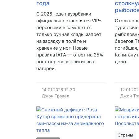
года
столкну
рыболо
С 2026 года пауэрбанки
официально становятся VIP-
Столкнов
персонами в самолётах:
туристиче
только ручная кладь, запрет
рыболовн
на зарядку в полёте и
берегов Т
хранение у ног. Новые
погибшая,
правила IATA — ответ на 25%
Капитану 
рост перевозок литиевых
дело.
батарей.
14.01.2026
12:30
12.01.20
Джон Трэвел
Джон Тр
Страны