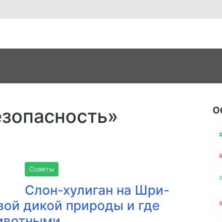
О
езопасность»
Советы
Слон-хулиган на Шри-
твой дикой природы и где
животными