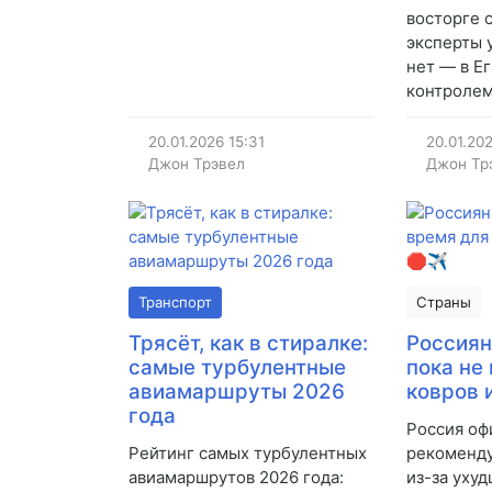
восторге 
эксперты 
нет — в Е
контролем
20.01.2026
15:31
20.01.20
Джон Трэвел
Джон Тр
Транспорт
Страны
Трясёт, как в стиралке:
Россиян
самые турбулентные
пока не
авиамаршруты 2026
ковров 
года
Россия оф
Рейтинг самых турбулентных
рекоменду
авиамаршрутов 2026 года:
из-за уху