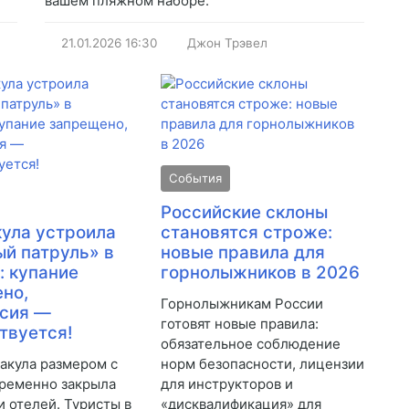
вашем пляжном наборе.
21.01.2026
16:30
Джон Трэвел
События
Российские склоны
ула устроила
становятся строже:
й патруль» в
новые правила для
: купание
горнолыжников в 2026
но,
Горнолыжникам России
ссия —
готовят новые правила:
твуется!
обязательное соблюдение
 акула размером с
норм безопасности, лицензии
ременно закрыла
для инструкторов и
и отелей. Туристы в
«дисквалификация» для