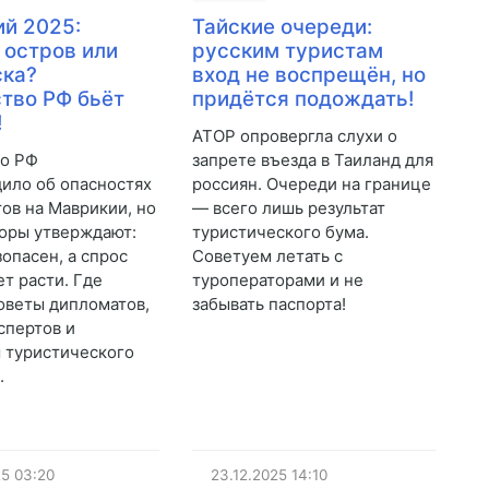
й 2025:
Тайские очереди:
 остров или
русским туристам
ска?
вход не воспрещён, но
тво РФ бьёт
придётся подождать!
!
АТОР опровергла слухи о
во РФ
запрете въезда в Таиланд для
ило об опасностях
россиян. Очереди на границе
тов на Маврикии, но
— всего лишь результат
оры утверждают:
туристического бума.
зопасен, а спрос
Советуем летать с
т расти. Где
туроператорами и не
оветы дипломатов,
забывать паспорта!
спертов и
 туристического
.
25
03:20
23.12.2025
14:10