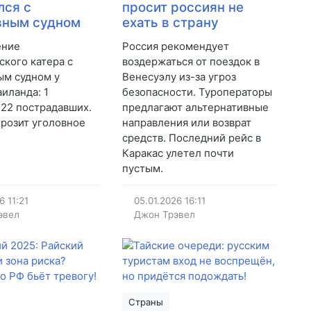
лся с
просит россиян не
вным судном
ехать в страну
ение
Россия рекомендует
ского катера с
воздержаться от поездок в
ым судном у
Венесуэлу из-за угроз
аиланда: 1
безопасности. Туроператоры
 22 пострадавших.
предлагают альтернативные
грозит уголовное
направления или возврат
средств. Последний рейс в
Каракас улетел почти
пустым.
26
11:21
05.01.2026
16:11
эвел
Джон Трэвел
Страны