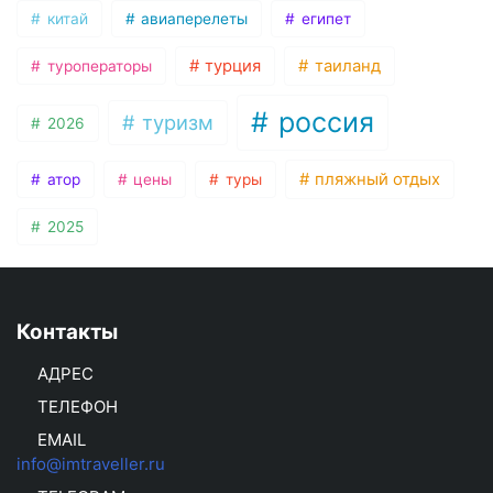
китай
авиаперелеты
египет
турция
таиланд
туроператоры
россия
туризм
2026
пляжный отдых
атор
цены
туры
2025
Контакты
АДРЕС
ТЕЛЕФОН
EMAIL
info@imtraveller.ru