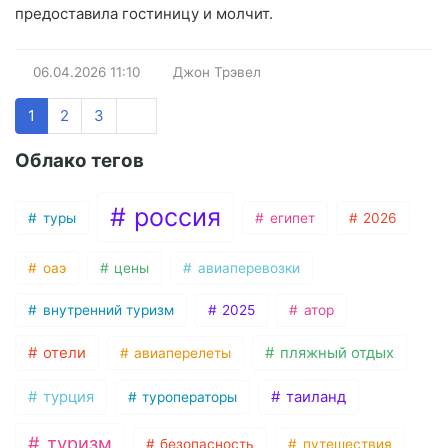
предоставила гостиницу и молчит.
06.04.2026
11:10
Джон Трэвел
1
2
3
Облако тегов
россия
туры
египет
2026
оаэ
цены
авиаперевозки
внутренний туризм
2025
атор
отели
пляжный отдых
авиаперелеты
турция
таиланд
туроператоры
туризм
безопасность
путешествия