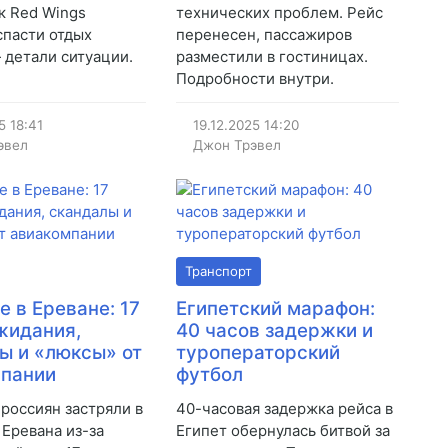
ак Red Wings
технических проблем. Рейс
спасти отдых
перенесен, пассажиров
 детали ситуации.
разместили в гостиницах.
Подробности внутри.
5
18:41
19.12.2025
14:20
эвел
Джон Трэвел
Транспорт
е в Ереване: 17
Египетский марафон:
жидания,
40 часов задержки и
ы и «люксы» от
туроператорский
мпании
футбол
 россиян застряли в
40-часовая задержка рейса в
 Еревана из-за
Египет обернулась битвой за