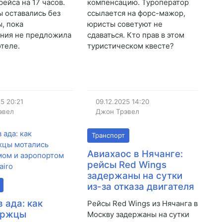
ейса на 17 часов.
компенсацию. Туроператор
 оставались без
ссылается на форс-мажор,
ы, пока
юристы советуют не
ния не предложила
сдаваться. Кто прав в этом
отеле.
туристическом квесте?
25
20:21
09.12.2025
14:20
эвел
Джон Трэвел
Транспорт
Авиахаос в Нячанге:
рейсы Red Wings
задержаны на сутки
из-за отказа двигателя
 ада: как
Рейсы Red Wings из Нячанга в
уржцы
Москву задержаны на сутки