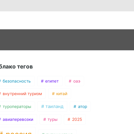
блако тегов
безопасность
египет
оаэ
внутренний туризм
китай
таиланд
туроператоры
атор
авиаперевозки
туры
2025