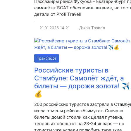
Пассажиры рейса Фукуока – Екатеринбург пр
самолёта. SCAT обеспечил питание, но гос
детали от Profi.Travel!
21.01.2026
14:21
Джон Трэвел
Транспорт
Российские туристы в
Стамбуле: Самолёт ждёт, а
билеты — дороже золота! ✈️
💰
200 российских туристов застряли в Стамбу
из-за отмены рейсов «Азимута». Сначала
билеты домой стоили как целая путевка,
теперь их обещают на 23-24 января — но
туристы уже успели полюбить турецкие