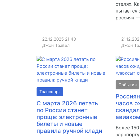
отелях. К
пытается 
россиян —
22.12.2025
21:40
21.12.202
Джон Трэвел
Джон Тр
События
Транспорт
Россиян
С марта 2026 летать
часов о
по России станет
скандал
проще: электронные
авиако
билеты и новые
Более 150
правила ручной клади
аэропорту