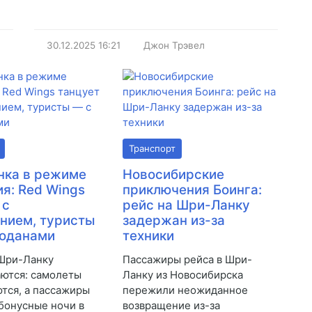
30.12.2025
16:21
Джон Трэвел
Транспорт
нка в режиме
Новосибирские
я: Red Wings
приключения Боинга:
 с
рейс на Шри-Ланку
нием, туристы
задержан из-за
моданами
техники
Шри-Ланку
Пассажиры рейса в Шри-
ются: самолеты
Ланку из Новосибирска
тся, а пассажиры
пережили неожиданное
бонусные ночи в
возвращение из-за