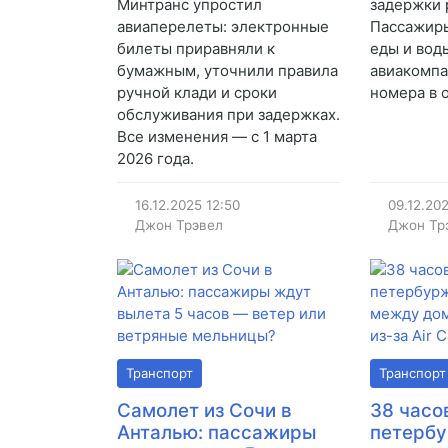
Минтранс упростил
задержки р
авиаперелеты: электронные
Пассажиры
билеты приравняли к
еды и вод
бумажным, уточнили правила
авиакомпа
ручной клади и сроки
номера в 
обслуживания при задержках.
Все изменения — с 1 марта
2026 года.
16.12.2025
12:50
09.12.20
Джон Трэвел
Джон Тр
Транспорт
Транспорт
Самолет из Сочи в
38 часов
Анталью: пассажиры
петерб