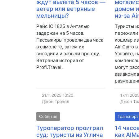
ждут вылета 5 часов —
мотали
ветер или ветряные
домом и
мельницы?
из-за Ai
Рейс IO 1825 в Анталью
Туристы и
задержан на 5 часов.
пережили
Пассажиры провели два часа
кошмар из
в самолёте, затем их
Air Cairo
высадили и забыли про еду.
Узнайте, н
Ветреная история от
компенсац
Profi.Travel.
могут рас
авиакомпа
размещени
21.11.2025
10:20
17.11.202
Джон Трэвел
Джон Тр
События
Транспорт
Туроператор проиграл
14 часо
суд: туристы из Углича
как AlMa