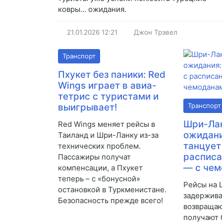
ковры... ожидания.
21.01.2026
12:21
Джон Трэвел
Транспорт
Пхукет без паники: Red
Wings играет в авиа-
тетрис с туристами и
выигрывает!
Транспорт
Шри-Ла
Red Wings меняет рейсы в
ожидани
Таиланд и Шри-Ланку из-за
танцует
технических проблем.
расписа
Пассажиры получат
— с че
компенсации, а Пхукет
теперь – с «бонусной»
Рейсы на 
остановкой в Туркменистане.
задержива
Безопасность прежде всего!
возвращаю
получают 