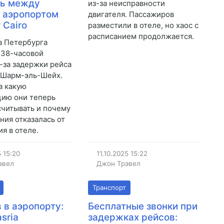
сь между
из-за неисправности
 аэропортом
двигателя. Пассажиров
r Cairo
разместили в отеле, но хаос с
расписанием продолжается.
з Петербурга
 38-часовой
-за задержки рейса
 в Шарм-эль-Шейх.
а какую
ию они теперь
считывать и почему
ния отказалась от
я в отеле.
5
15:20
11.10.2025
15:22
эвел
Джон Трэвел
Транспорт
в в аэропорту:
Бесплатные звонки при
sria
задержках рейсов: