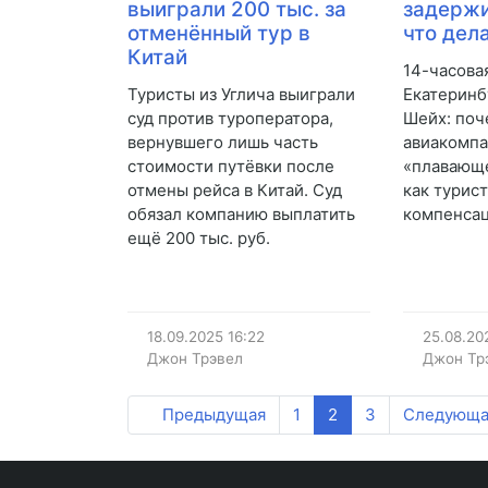
выиграли 200 тыс. за
задержи
отменённый тур в
что дел
Китай
14-часова
Туристы из Углича выиграли
Екатеринб
суд против туроператора,
Шейх: поч
вернувшего лишь часть
авиакомпа
стоимости путёвки после
«плавающе
отмены рейса в Китай. Суд
как турис
обязал компанию выплатить
компенса
ещё 200 тыс. руб.
18.09.2025
16:22
25.08.20
Джон Трэвел
Джон Тр
Предыдущая
1
2
3
Следующа