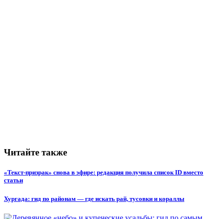
Читайте также
«Текст-призрак» снова в эфире: редакция получила список ID вместо
статьи
Хургада: гид по районам — где искать рай, тусовки и кораллы