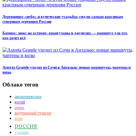
Деревянное «небо» и купеческие усадьбы: гид по самым красивым
северным деревням России
Борнео: люкс на острове, орангутаны в джунглях — маршрут для тех,
кто хочет всё
Astoria Grande уходит из Сочи в Анталью: новые маршруты, чартеры и
визы
Облако тегов
авиаперевозки
китай
цены
внутренний туризм
атор
россия
турция