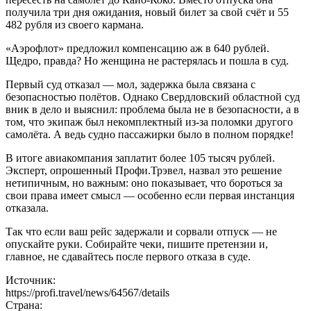
получила три дня ожидания, новый билет за свой счёт и 55
482 рубля из своего кармана.
«Аэрофлот» предложил компенсацию аж в 640 рублей.
Щедро, правда? Но женщина не растерялась и пошла в суд.
Первый суд отказал — мол, задержка была связана с
безопасностью полётов. Однако Свердловский областной суд
вник в дело и выяснил: проблема была не в безопасности, а в
том, что экипаж был некомплектный из-за поломки другого
самолёта. А ведь судно пассажирки было в полном порядке!
В итоге авиакомпания заплатит более 105 тысяч рублей.
Эксперт, опрошенный Профи.Трэвел, назвал это решение
нетипичным, но важным: оно показывает, что бороться за
свои права имеет смысл — особенно если первая инстанция
отказала.
Так что если ваш рейс задержали и сорвали отпуск — не
опускайте руки. Собирайте чеки, пишите претензии и,
главное, не сдавайтесь после первого отказа в суде.
Источник:
https://profi.travel/news/64567/details
Страна: