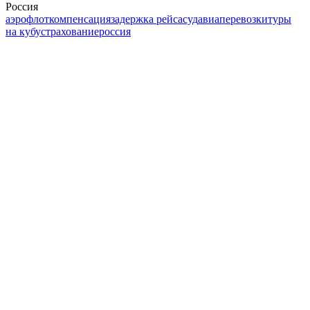
Россия
аэрофлот
компенсация
задержка рейса
суд
авиаперевозки
туры
на кубу
страхование
россия