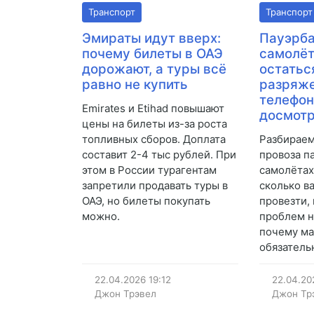
Транспорт
Транспорт
Эмираты идут вверх:
Пауэрба
почему билеты в ОАЭ
самолёт
дорожают, а туры всё
остатьс
равно не купить
разряж
телефон
Emirates и Etihad повышают
досмот
цены на билеты из-за роста
топливных сборов. Доплата
Разбираем
составит 2-4 тыс рублей. При
провоза п
этом в России турагентам
самолётах
запретили продавать туры в
сколько в
ОАЭ, но билеты покупать
провезти,
можно.
проблем н
почему ма
обязатель
22.04.2026
19:12
22.04.20
Джон Трэвел
Джон Тр