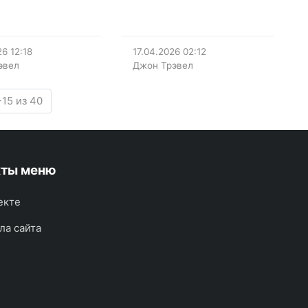
26
12:18
17.04.2026
02:12
эвел
Джон Трэвел
15 из 40
кты меню
екте
ла сайта