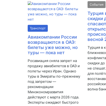
События
Турция 
скидки 
спасают
Транспорт
открылс
происхо
Авиакомпании России
весной 
возвращаются в ОАЭ:
билеты уже можно, но
Турция в к
туры — пока нет
ближнево
конфликта
Росавиация сняла запрет на
скидки до
продажу авиабилетов в ОАЭ и
не спешат
полеты через Иран. Однако
для полёт
туры в Эмираты по-прежнему
восстанав
под запретом —
российски
рекомендации
волна бан
Минэкономразвития
действуют с марта 2026 года.
Эксперты ожидают быстрого