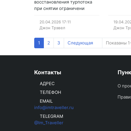
восстановления турпотока
при снятии ограничени
20.04.2026
17:11
19.04.20
Джон Трэвел
Джон Тр
1
2
3
Следующая
Показаны 1-
Контакты
Пун
АДРЕС
О про
ТЕЛЕФОН
Прави
EMAIL
info@imtraveller.ru
TELEGRAM
@Im_Traveller