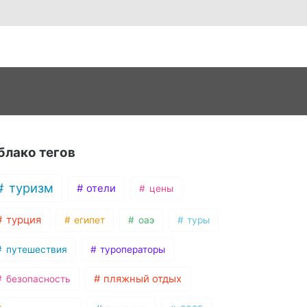
блако тегов
туризм
отели
цены
турция
египет
оаэ
туры
путешествия
туроператоры
пляжный отдых
безопасность