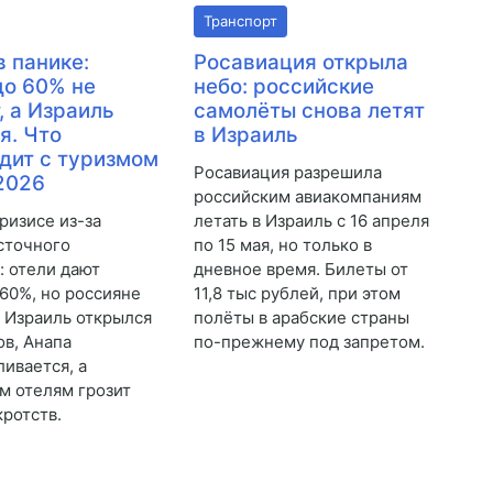
Транспорт
в панике:
Росавиация открыла
до 60% не
небо: российские
, а Израиль
самолёты снова летят
я. Что
в Израиль
дит с туризмом
Росавиация разрешила
2026
российским авиакомпаниям
ризисе из-за
летать в Израиль с 16 апреля
сточного
по 15 мая, но только в
: отели дают
дневное время. Билеты от
 60%, но россияне
11,8 тыс рублей, при этом
. Израиль открылся
полёты в арабские страны
ов, Анапа
по-прежнему под запретом.
ливается, а
м отелям грозит
кротств.