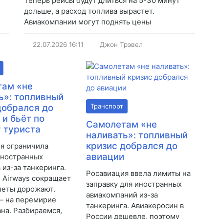
Теперь рейсы будут длиться на 5-30 минут
дольше, а расход топлива вырастет.
Авиакомпании могут поднять цены
22.07.2026
16:11
Джон Трэвел
там «не
ь»: топливный
добрался до
Транспорт
 и бьёт по
Самолетам «не
 туриста
наливать»: топливный
кризис добрался до
я ограничила
авиации
иностранных
 из-за танкеринга.
Росавиация ввела лимиты на
n Airways сокращает
заправку для иностранных
леты дорожают.
авиакомпаний из-за
— на перемирие
танкеринга. Авиакеросин в
на. Разбираемся,
России дешевле, поэтому