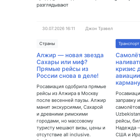
разглядывают
30.07.2026
16:11
Джон Трэвел
Страны
Транспорт
Алжир — новая звезда
Самолё
Сахары или миф?
наливат
Прямые рейсы из
кризис 
России снова в деле!
авиации
карману
Росавиация одобрила прямые
рейсы из Алжира в Москву
Росавиаци
после весенней паузы. Алжир
заправку 
манит экскурсиями, Сахарой
самолётов
и древними римскими
Uzbekista
городами, но массовому
рейсы, би
туристу мешают визы, цены и
Надежда 
отсутствие all inclusive.
США и Ира