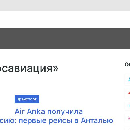
О
осавиация»
Транспорт
Air Anka получила
ссию: первые рейсы в Анталью