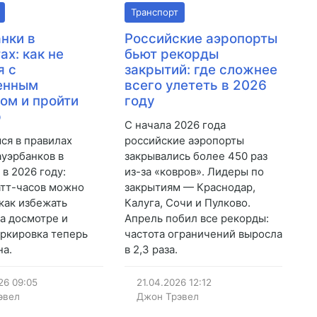
Транспорт
нки в
Российские аэропорты
ах: как не
бьют рекорды
я с
закрытий: где сложнее
енным
всего улететь в 2026
ом и пройти
году
р
С начала 2026 года
ся в правилах
российские аэропорты
ауэрбанков в
закрывались более 450 раз
 в 2026 году:
из-за «ковров». Лидеры по
атт-часов можно
закрытиям — Краснодар,
 как избежать
Калуга, Сочи и Пулково.
а досмотре и
Апрель побил все рекорды:
ркировка теперь
частота ограничений выросла
на.
в 2,3 раза.
26
09:05
21.04.2026
12:12
эвел
Джон Трэвел