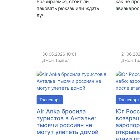
Разбираемся, стоит ли
как не пр
паковать рюкзак или ждать
авиакерос
луч
30.06.2026
10:01
21.06.20
Джон Трэвел
Джон Тр
Транспорт
Транспорт
Air Anka бросила
Юг Рос
туристов в Анталье:
возвращ
тысячи россиян не
аэропо
могут улететь домой
открыва
атаки д