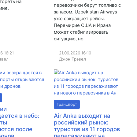
огореть на
перевозчики берут топливо с
ине.
запасом. Uzbekistan Airways
уже сокращает рейсы.
Перемирие США и Ирана
может стабилизировать
ситуацию, но
26
16:21
21.06.2026
16:10
эвел
Джон Трэвел
Транспорт
сии
ается в небо:
Air Anka выходит на
рты
российский рынок:
ются после
туристов из 11 городов
ронов
пересаживают на