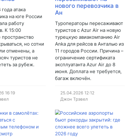
нового перевозчика в
 года атака
Ан
ика на юге России
ала работу
Туроператоры пересаживают
. К 15:00
туристов с Azur Air на новую
 пространство
турецкую авиакомпанию Air
крываться, но сотни
Anka для рейсов в Анталью из
ли отменены, а
11 городов России. Причина –
ысяч туристов не
ограничение сертификата
ететь за рубеж.
эксплуатанта Azur Air до 8
июня. Доплата не требуется,
багаж включён.
26
16:19
25.04.2026
12:12
эвел
Джон Трэвел