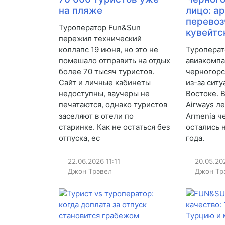
на пляже
лицо: а
перевоз
Туроператор Fun&Sun
кувейтс
пережил технический
коллапс 19 июня, но это не
Туроперат
помешало отправить на отдых
авиакомпа
более 70 тысяч туристов.
черногорс
Сайт и личные кабинеты
из-за сит
недоступны, ваучеры не
Востоке. 
печатаются, однако туристов
Airways ле
заселяют в отели по
Armenia ч
старинке. Как не остаться без
остались 
отпуска, ес
года.
22.06.2026
11:11
20.05.20
Джон Трэвел
Джон Тр