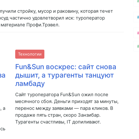
олучили стройку, мусор и раковину, которая течет
суд частично удовлетворил иск: туроператор
 материале Профи.Трэвел.
Технологии
Fun&Sun воскрес: сайт снова
за
дышит, а турагенты танцуют
ламбаду
Сайт туроператора Fun&Sun ожил после
месячного сбоя. Деньги приходят за минуты,
, а
перенос между заявками — пара кликов. В
л
продаже пять стран, скоро Занзибар.
Турагенты счастливы, IT допиливают.
ось