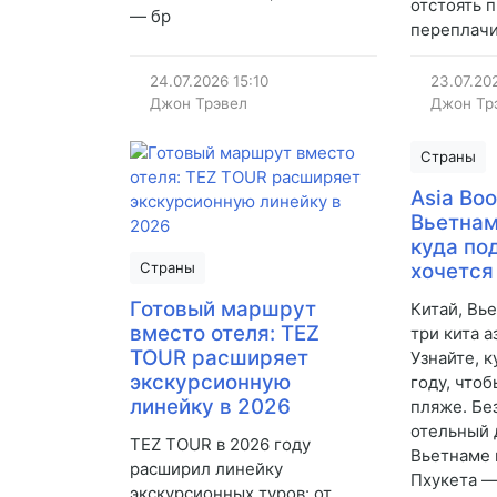
отстоять п
— бр
переплачи
24.07.2026
15:10
23.07.20
Джон Трэвел
Джон Тр
Страны
Asia Bo
Вьетнам
куда по
Страны
хочется
Готовый маршрут
Китай, Вь
вместо отеля: TEZ
три кита а
TOUR расширяет
Узнайте, к
экскурсионную
году, чтоб
линейку в 2026
пляже. Без
отельный 
TEZ TOUR в 2026 году
Вьетнаме 
расширил линейку
Пхукета —
экскурсионных туров: от