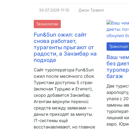
30.07.2026
11:10
Джон Трэвел
Технологии
Fun&Sun ожил: сайт
снова работает,
турагенты прыгают от
Транспорт
радости, а Занзибар на
Ваш чем
подходе
без дие
туропер
Сайт туроператора Fun&Sun
багаж
ожил после месячного сбоя.
Туристам доступны 5 стран
Две турис
(включая Турцию и Египет),
аэропорту
скоро добавится Занзибар.
упала с 20
Агентам вернули перенос
замены а
средств между заявками —
туроперат
деньги приходят за минуты.
лишний к
IT-системы ещё
евро. Юри
восстанавливают, но главное