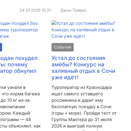
24.07.2026
15:21
Джон Трэвел
События
одан похудел
Устал до состояния
ты: почему
амёбы? Конкурс на
атор обнулил
халявный отдых в Сочи
уже идёт!
тки узнали в
Туроператор из Краснодара
, что норма багажа
ищет самого уставшего
 до 10 кг из-за
россиянина и дарит ему
виакомпании
бесплатную поездку в Сочи
ором. Каждый
(горы + море). Пройди тест от
илограмм — 48
Группы Мантера до 31 июля
сты объясняют, как
2026 и выиграй полную