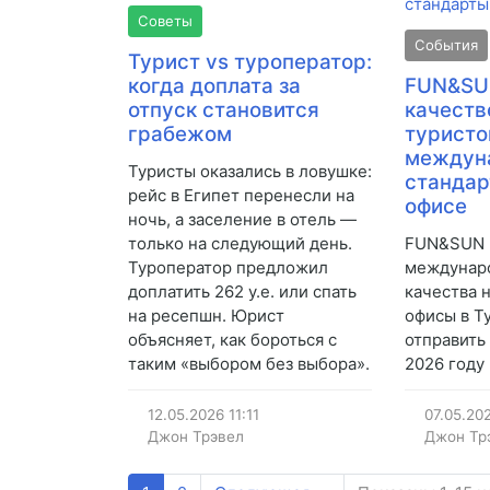
Советы
События
Турист vs туроператор:
когда доплата за
FUN&SUN
отпуск становится
качество
грабежом
туристо
междун
Туристы оказались в ловушке:
стандар
рейс в Египет перенесли на
офисе
ночь, а заселение в отель —
только на следующий день.
FUN&SUN 
Туроператор предложил
междунар
доплатить 262 у.е. или спать
качества 
на ресепшн. Юрист
офисы в Т
объясняет, как бороться с
отправить 
таким «выбором без выбора».
2026 году
12.05.2026
11:11
07.05.20
Джон Трэвел
Джон Тр