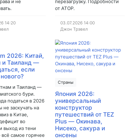
рава и не
перезагрузку. Подробности
вать.
от АТОР.
26
14:20
03.07.2026
14:00
эвел
Джон Трэвел
om 2026: Китай,
 и Таиланд —
даться, если
 нового?
Страны
етнам и Таиланд —
Япония 2026:
зиатского бури.
универсальный
уда податься в 2026
конструктор
ы не заскучать на
путешествий от TEZ
виз в Китае,
Plus — Окинава,
дефицит во
Нисеко, сакура и
и выход из тени
онсены
 всё самое горячее