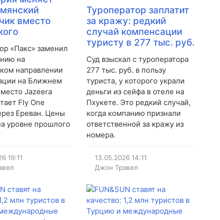
рмянский
Туроператор заплатит
чик вместо
за кражу: редкий
кого
случай компенсации
туристу в 277 тыс. руб.
ор «Пакс» заменил
нию на
Суд взыскал с туроператора
ком направлении
277 тыс. руб. в пользу
уации на Ближнем
туриста, у которого украли
Вместо Jazeera
деньги из сейфа в отеле на
тает Fly One
Пхукете. Это редкий случай,
ерез Ереван. Цены
когда компанию признали
на уровне прошлого
ответственной за кражу из
номера.
26
19:11
13.05.2026
14:11
эвел
Джон Трэвел