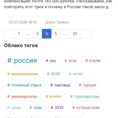
компенсацию почти 140 000 рублей. Рассказываем, как
повторять этот трюк и почему в России такой закон д
23.07.2026
16:10
Джон Трэвел
1
...
3
4
5
...
61
Облако тегов
россия
отели
оаэ
атор
авиаперевозки
2026
китай
пляжный отдых
таиланд
турция
авиаперелеты
египет
туроператоры
цены
туры
2025
путешествия